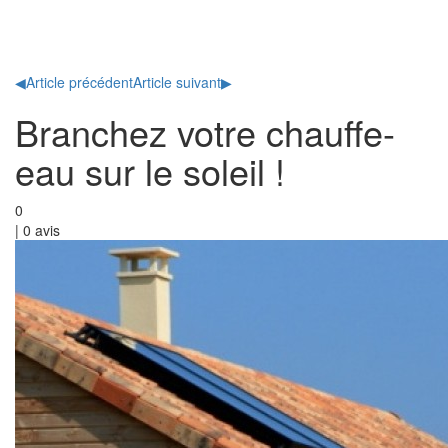
Toggl
naviga
◀
Article précédent
Article suivant
▶
Branchez votre chauffe-
eau sur le soleil !
0
|
0
avis