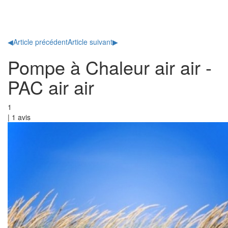
Toggl
naviga
◀
Article précédent
Article suivant
▶
Pompe à Chaleur air air -
PAC air air
1
|
1
avis