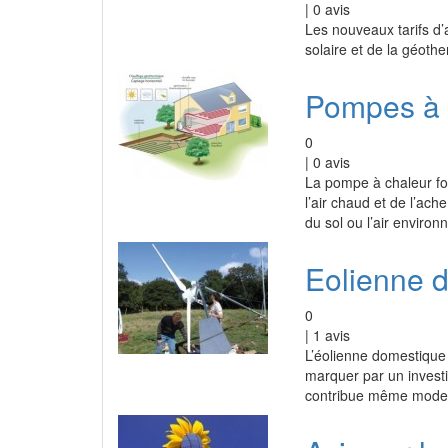
|
0
avis
Les nouveaux tarifs d’a
solaire et de la géoth
Pompes à c
0
|
0
avis
La pompe à chaleur fon
l’air chaud et de l’ach
du sol ou l’air enviro
Eolienne 
0
|
1
avis
L’éolienne domestique 
marquer par un investi
contribue même modest