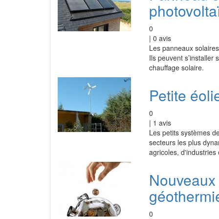
photovolta
0
|
0
avis
Les panneaux solaires o
Ils peuvent s’installer
chauffage solaire.
Petite éol
0
|
1
avis
Les petits systèmes de
secteurs les plus dyna
agricoles, d'industries
Nouveaux t
géothermi
0