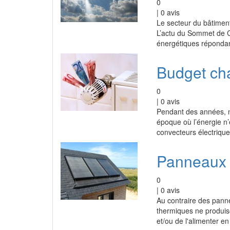
0
|
0
avis
Le secteur du bâtimen
L’actu du Sommet de 
énergétiques répondan
Budget ch
0
|
0
avis
Pendant des années, n
époque où l’énergie n’
convecteurs électriques
Panneaux 
0
|
0
avis
Au contraire des pann
thermiques ne produise
et/ou de l'alimenter e