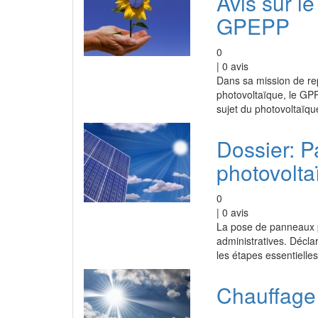
Avis sur l
GPEPP
0
|
0
avis
Dans sa mission de rep
photovoltaïque, le GPP
sujet du photovoltaïqu
Dossier: P
photovolta
0
|
0
avis
La pose de panneaux p
administratives. Déclara
les étapes essentielle
Chauffage 