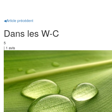
Toggl
naviga
◀
Article précédent
Dans les W-C
5
|
1
avis