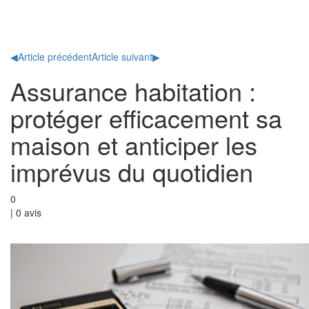
Toggl
naviga
◀
Article précédent
Article suivant
▶
Assurance habitation :
protéger efficacement sa
maison et anticiper les
imprévus du quotidien
0
|
0
avis