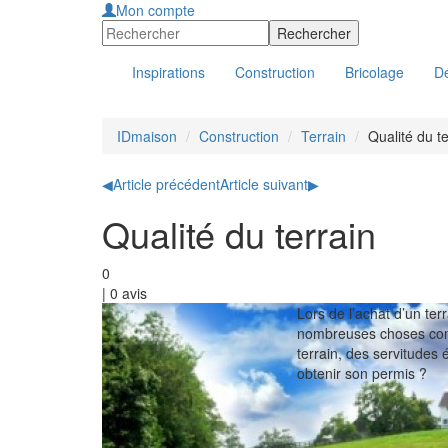
Mon compte
Inspirations
Construction
Bricolage
Dé
IDmaison
Construction
Terrain
Qualité du te
◀
Article précédent
Article suivant
▶
Qualité du terrain
0
|
0
avis
Lors de l’achat d’un ter
nombreuses choses comm
terrain, des servitudes
obtenir son permis ?