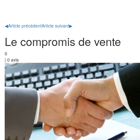
Toggl
naviga
◀
Article précédent
Article suivant
▶
Le compromis de vente
0
|
0
avis