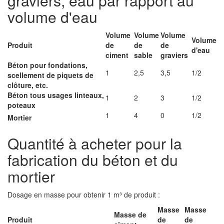
graviers, eau par rapport au
volume d'eau
Volume
Volume
Volume
Volume
Produit
de
de
de
d'eau
ciment
sable
graviers
Béton pour fondations,
1
2,5
3,5
1/2
scellement de piquets de
clôture, etc.
Béton tous usages linteaux,
1
2
3
1/2
poteaux
1
4
0
1/2
Mortier
Quantité à acheter pour la
fabrication du béton et du
mortier
Dosage en masse pour obtenir 1 m³ de produit :
Masse
Masse
Masse de
Produit
de
de