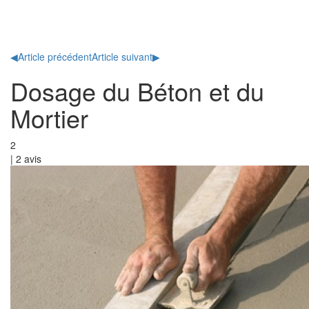
Toggl
naviga
◀
Article précédent
Article suivant
▶
Dosage du Béton et du
Mortier
2
|
2
avis