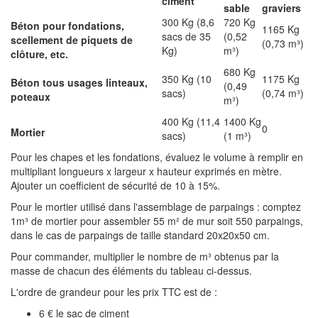
ciment
sable
graviers
300 Kg (8,6
720 Kg
Béton pour fondations,
1165 Kg
sacs de 35
(0,52
scellement de piquets de
(0,73 m³)
Kg)
m³)
clôture, etc.
680 Kg
350 Kg (10
1175 Kg
Béton tous usages linteaux,
(0,49
sacs)
(0,74 m³)
poteaux
m³)
400 Kg (11,4
1400 Kg
0
Mortier
sacs)
(1 m³)
Pour les chapes et les fondations, évaluez le volume à remplir en
multipliant longueurs x largeur x hauteur exprimés en mètre.
Ajouter un coefficient de sécurité de 10 à 15%.
Pour le mortier utilisé dans l'assemblage de parpaings : comptez
1m³ de mortier pour assembler 55 m² de mur soit 550 parpaings,
dans le cas de parpaings de taille standard 20x20x50 cm.
Pour commander, multiplier le nombre de m³ obtenus par la
masse de chacun des éléments du tableau ci-dessus.
L'ordre de grandeur pour les prix TTC est de :
6 € le sac de ciment