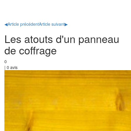
Toggl
naviga
◀
Article précédent
Article suivant
▶
Les atouts d'un panneau
de coffrage
0
|
0
avis