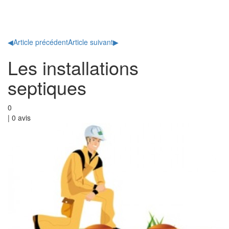
Toggl
naviga
◀
Article précédent
Article suivant
▶
Les installations
septiques
0
|
0
avis