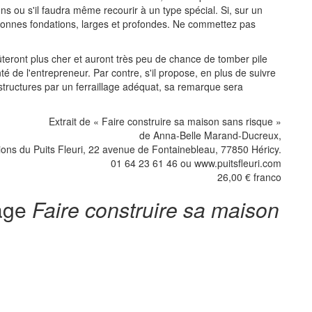
ons ou s'il faudra même recourir à un type spécial. Si, sur un
 bonnes fondations, larges et profondes. Ne commettez pas
teront plus cher et auront très peu de chance de tomber pile
nté de l'entrepreneur. Par contre, s'il propose, en plus de suivre
 structures par un ferraillage adéquat, sa remarque sera
Extrait de « Faire construire sa maison sans risque »
de Anna-Belle Marand-Ducreux,
ions du Puits Fleuri, 22 avenue de Fontainebleau, 77850 Héricy.
01 64 23 61 46 ou www.puitsfleuri.com
26,00 € franco
rage
Faire construire sa maison