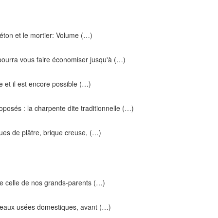
béton et le mortier: Volume (…)
ourra vous faire économiser jusqu'à (…)
 et il est encore possible (…)
posés : la charpente dite traditionnelle (…)
es de plâtre, brique creuse, (…)
e celle de nos grands-parents (…)
es eaux usées domestiques, avant (…)