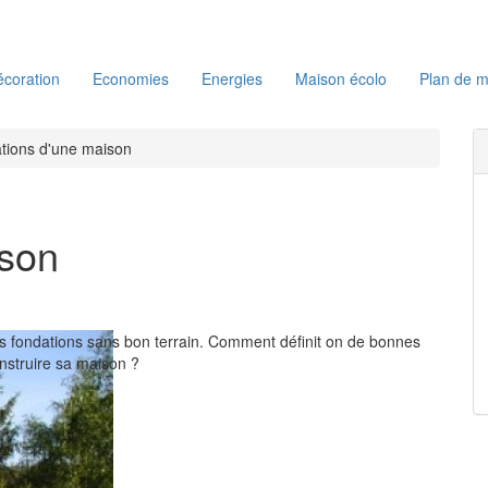
coration
Economies
Energies
Maison écolo
Plan de m
tions d'une maison
ison
es fondations sans bon terrain. Comment définit on de bonnes
onstruire sa maison ?