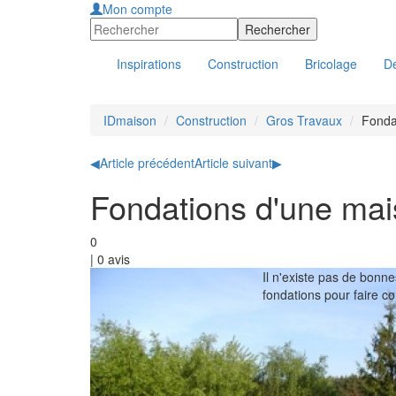
Mon compte
Inspirations
Construction
Bricolage
Dé
IDmaison
Construction
Gros Travaux
Fonda
◀
Article précédent
Article suivant
▶
Fondations d'une ma
0
|
0
avis
Il n'existe pas de bonn
fondations pour faire c