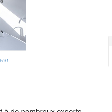
ts.
vis !
t à de nombreux experts