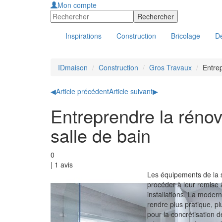
Mon compte
Inspirations
Construction
Bricolage
Dé
IDmaison
Construction
Gros Travaux
Entrep
◀
Article précédent
Article suivant
▶
Entreprendre la réno
salle de bain
0
|
1
avis
Les équipements de la sa
procéder à leur remise 
installations. La modern
rendre plus pratique, pl
pour la concrétisation d