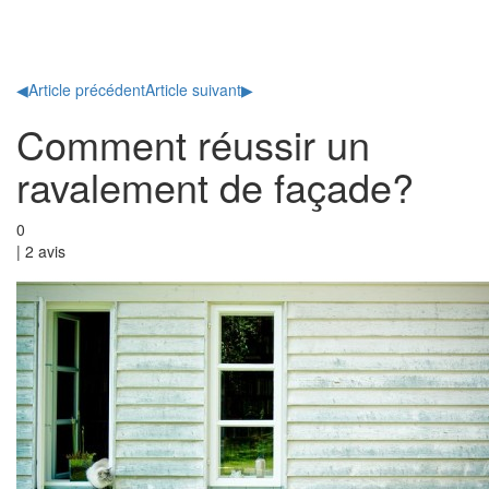
Toggl
naviga
◀
Article précédent
Article suivant
▶
Comment réussir un
ravalement de façade?
0
|
2
avis