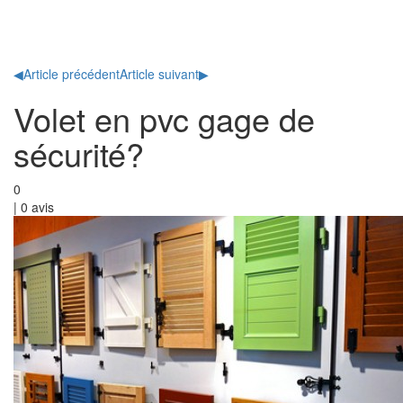
Toggl
naviga
◀
Article précédent
Article suivant
▶
Volet en pvc gage de
sécurité?
0
|
0
avis