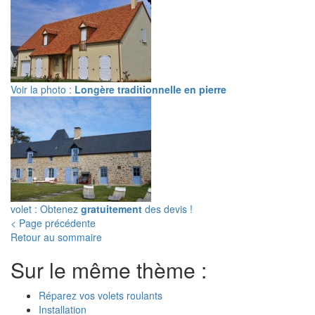
Voir la photo :
Longère traditionnelle en pierre
volet : Obtenez
gratuitement
des devis !
< Page précédente
Retour au sommaire
Sur le même thème :
Réparez vos volets roulants
Installation