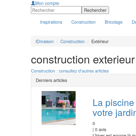
Mon compte
Inspirations
Construction
Bricolage
Dé
IDmaison
Construction
Extérieur
construction exterieur
Construction : consultez d'autres articles
Derniers articles
La piscine 
votre jardi
0
|
0
avis
L’hiver est encore là 