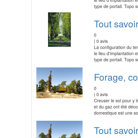
le lieu d'implantation 
type de portail. Topo s
Tout savoir
0
|
0
avis
La configuration du ter
le lieu d'implantation 
type de portail. Topo s
Forage, c
0
|
0
avis
Creuser le sol pour y 
et du gaz ont été déco
domestique est une sol
Tout savoi