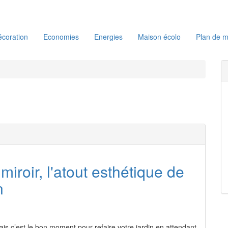
coration
Economies
Energies
Maison écolo
Plan de m
miroir, l'atout esthétique de
n
mais c’est le bon moment pour refaire votre jardin en attendant