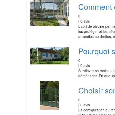
Comment ch
0
|
0
avis
L’abri de piscine perm
les protéger et les séc
arrondies ou droites, 
Pourquoi s
0
|
0
avis
Surélever sa maison s
déménager. En quoi ça 
Choisir son
0
|
0
avis
La configuration du ter