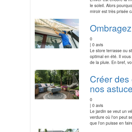
le soleil. Alors pourqu
miroir est très prisée 
Ombragez l
0
|
0
avis
Le store terrasse ou s
optimal en été. Il vous
de la pluie. En bref, v
Créer des 
nos astuce
0
|
0
avis
Le jardin se veut un vé
verdure où l'on peut se
que l'on puisse en fair