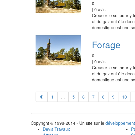
0
|
0
avis
Creuser le sol pour y 
et du gaz ont été déco
domestique est une sol
Forage
0
|
0
avis
Creuser le sol pour y 
et du gaz ont été déco
domestique est une sol
1
...
5
6
7
8
9
10
Copyright © 1998-2014 - Un site sur le
développement
Devis Travaux
Pa