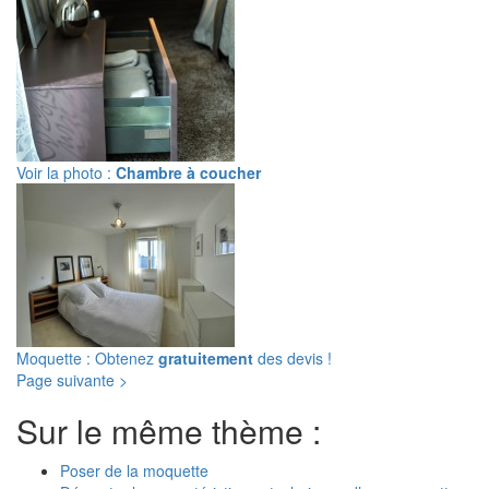
Voir la photo :
Chambre à coucher
Moquette : Obtenez
gratuitement
des devis !
Page suivante >
Sur le même thème :
Poser de la moquette