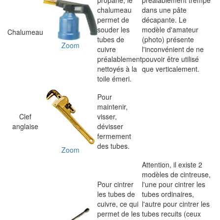
propane, le
préalablement trempé
chalumeau
dans une pâte
permet de
décapante. Le
souder les
modèle d'amateur
Chalumeau
tubes de
(photo) présente
Zoom
cuivre
l'inconvénient de ne
préalablement
pouvoir être utilisé
nettoyés à la
que verticalement.
toile émeri.
Pour
maintenir,
Clef
visser,
anglaise
dévisser
fermement
des tubes.
Zoom
Attention, il existe 2
modèles de cintreuse,
Pour cintrer
l'une pour cintrer les
les tubes de
tubes ordinaires,
cuivre, ce qui
l'autre pour cintrer les
permet de les
tubes recuits (ceux