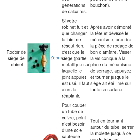
générations
bouchon).
de calcaires.
Si votre
robinet fuit et
Après avoir démonté
que changer
la tête et dévissé le
le joint ne
mécanisme, prendre
résout rien,
la pièce de rodage de
Rodoir de
c'est que le
bon diamètre. Visser
Zoom
siège de
siège (partie
la vis conique à la
robinet
métallique sur
place du mécanisme
laquelle le
de serrage, appuyez
joint appuie)
et tourner jusque le
est usé. il faut
siège ait été limé sur
alors le
toute sa surface.
réaplanir.
Pour couper
un tube de
cuivre, point
Tout en tournant
n'est besoin
autour du tube, serrer
d'une scie
la molette jusqu'à ce
sauteuse
que le tube soit