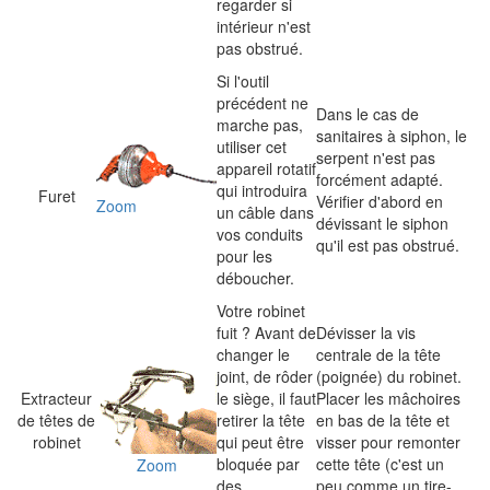
regarder si
intérieur n'est
pas obstrué.
Si l'outil
précédent ne
Dans le cas de
marche pas,
sanitaires à siphon, le
utiliser cet
serpent n'est pas
appareil rotatif
forcément adapté.
qui introduira
Furet
Vérifier d'abord en
Zoom
un câble dans
dévissant le siphon
vos conduits
qu'il est pas obstrué.
pour les
déboucher.
Votre robinet
fuit ? Avant de
Dévisser la vis
changer le
centrale de la tête
joint, de rôder
(poignée) du robinet.
Extracteur
le siège, il faut
Placer les mâchoires
de têtes de
retirer la tête
en bas de la tête et
robinet
qui peut être
visser pour remonter
bloquée par
cette tête (c'est un
Zoom
des
peu comme un tire-