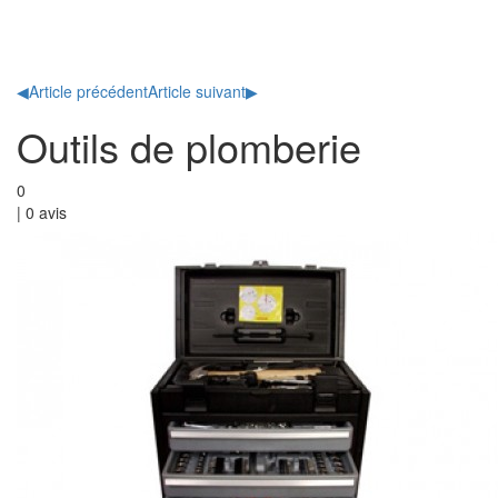
Toggl
naviga
◀
Article précédent
Article suivant
▶
Outils de plomberie
0
|
0
avis