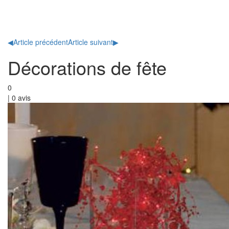
Toggl
naviga
◀
Article précédent
Article suivant
▶
Décorations de fête
0
|
0
avis