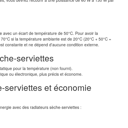
ttes, vous devrez recourir à une puissance de 60 W à 130 W par
ie avec un écart de température de 50°C. Pour avoir la
 à 70°C si la température ambiante est de 20°C (20°C + 50°C =
est constante et ne dépend d'aucune condition externe.
che-serviettes
tatique pour la température (non fourni).
rique ou électronique, plus précis et économe.
-serviettes et économie
nergie avec des radiateurs sèche-serviettes :