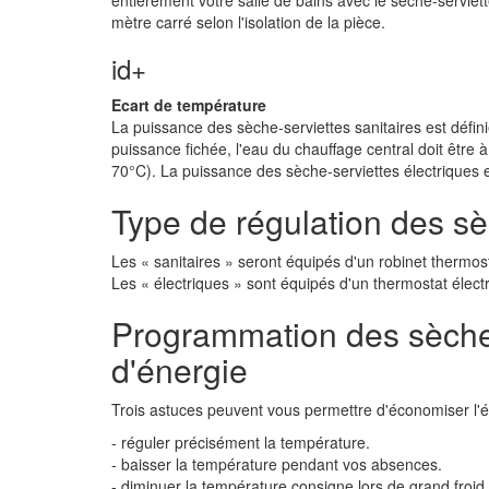
entièrement votre salle de bains avec le sèche-servie
mètre carré selon l'isolation de la pièce.
id+
Ecart de température
La puissance des sèche-serviettes sanitaires est défin
puissance fichée, l'eau du chauffage central doit être
70°C). La puissance des sèche-serviettes électriques 
Type de régulation des sè
Les « sanitaires » seront équipés d'un robinet thermos
Les « électriques » sont équipés d'un thermostat élect
Programmation des sèche
d'énergie
Trois astuces peuvent vous permettre d'économiser l'é
- réguler précisément la température.
- baisser la température pendant vos absences.
- diminuer la température consigne lors de grand froid.