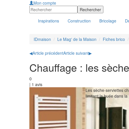
Mon compte
Inspirations
Construction
Bricolage
Dé
IDmaison
Le Mag' de la Maison
Fiches brico
◀
Article précédent
Article suivant
▶
Chauffage : les sèche
0
|
1
avis
Les sèche-serviettes ch
limitant la buée dans la