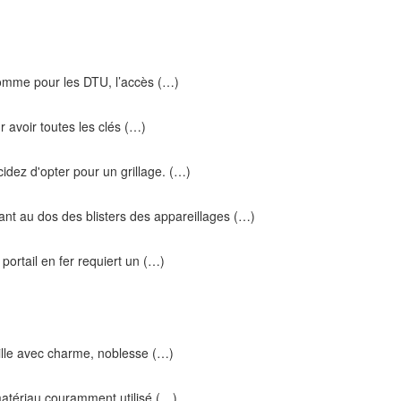
 comme pour les DTU, l’accès (…)
ur avoir toutes les clés (…)
cidez d'opter pour un grillage. (…)
nt au dos des blisters des appareillages (…)
portail en fer requiert un (…)
abille avec charme, noblesse (…)
 matériau couramment utilisé (…)