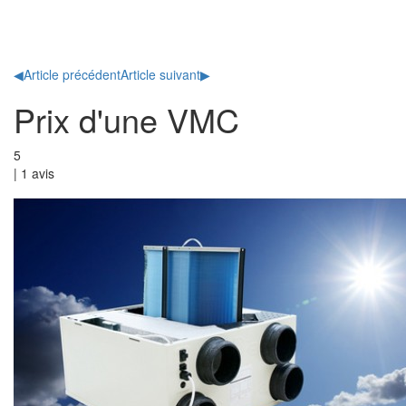
Toggl
naviga
◀
Article précédent
Article suivant
▶
Prix d'une VMC
5
|
1
avis