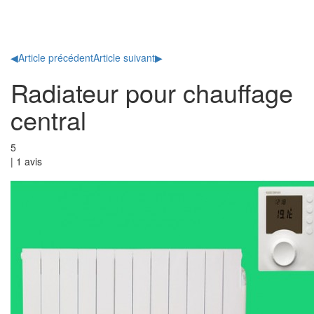
Toggl
naviga
◀
Article précédent
Article suivant
▶
Radiateur pour chauffage
central
5
|
1
avis