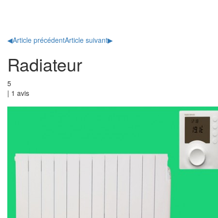
Toggl
naviga
◀
Article précédent
Article suivant
▶
Radiateur
5
|
1
avis