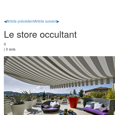
Toggl
naviga
◀
Article précédent
Article suivant
▶
Le store occultant
0
|
0
avis