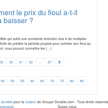
nt le prix du fioul a-t-il
 baisser ?
tible qui subit une constante évolution due à de multiples
ifficile de prédire la période propice pour acheter son fioul au
nt, vous pouvez connaître les (…)
29
30
31
32
...
87
45
50
55
60
65
70
75
80
85
 durable
pour la
maison
de Groupe Durable.com - Tous droits réservés
rtenariat
Suivez-nous