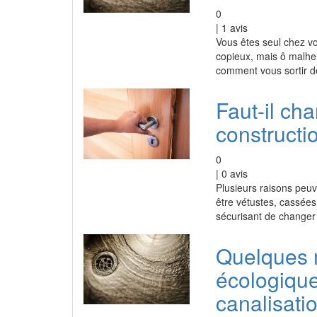
0
|
1
avis
Vous êtes seul chez vo
copieux, mais ô malhe
comment vous sortir de
Faut-il ch
constructi
0
|
0
avis
Plusieurs raisons peu
être vétustes, cassées,
sécurisant de changer 
Quelques 
écologiqu
canalisati