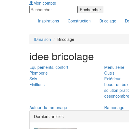
Mon compte
Inspirations
Construction
Bricolage
Dé
IDmaison
Bricolage
idee bricolage
Equipements, confort
Menuiserie
Plomberie
Outils
Sols
Extérieur
Finitions
Louer un box
solution prat
desencombre
Autour du ramonage
Ramonage
Derniers articles