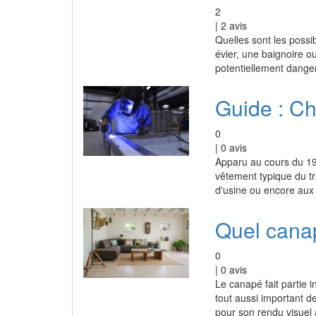
2
|
2
avis
Quelles sont les possi
évier, une baignoire ou
potentiellement dange
Guide : Cho
0
|
0
avis
Apparu au cours du 19è
vêtement typique du tra
d'usine ou encore aux 
Quel cana
0
|
0
avis
Le canapé fait partie i
tout aussi important de
pour son rendu visuel 