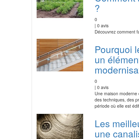
?
0
|
0
avis
Découvrez comment fai
Pourquoi l
un élément
modernisa
0
|
0
avis
Une maison moderne o
des techniques, des pr
période où elle est éd
Les meille
une canali