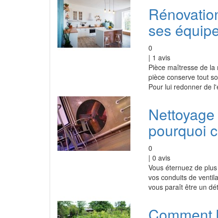
Rénovation 
ses équip
0
|
1
avis
Pièce maîtresse de la 
pièce conserve tout so
Pour lui redonner de l'
Nettoyage 
pourquoi c
0
|
0
avis
Vous éternuez de plus 
vos conduits de ventilat
vous paraît être un dé
Comment b