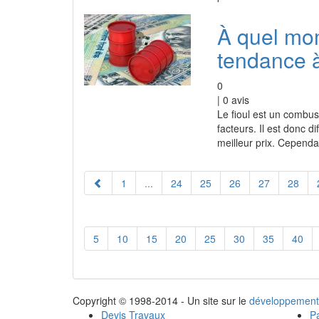
À quel mome
tendance à
0
|
0
avis
Le fioul est un combus
facteurs. Il est donc d
meilleur prix. Cependa
1
...
24
25
26
27
28
5
10
15
20
25
30
35
40
Copyright © 1998-2014 - Un site sur le
développement
Devis Travaux
Pa