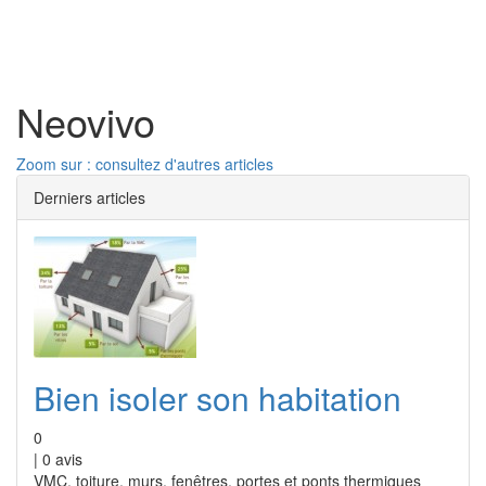
Toggl
naviga
Neovivo
Zoom sur : consultez d'autres articles
Derniers articles
Bien isoler son habitation
0
|
0
avis
VMC, toiture, murs, fenêtres, portes et ponts thermiques