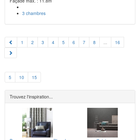
Façade max. : 11.8m
3 chambres
1
2
3
4
5
6
7
8
...
16
5
10
15
Trouvez l'inspiration...