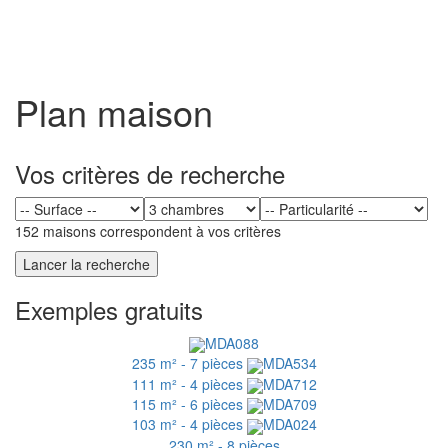
Toggl
naviga
Plan maison
Vos critères de recherche
152 maisons correspondent à vos critères
Exemples gratuits
MDA088
235 m² - 7 pièces
MDA534
111 m² - 4 pièces
MDA712
115 m² - 6 pièces
MDA709
103 m² - 4 pièces
MDA024
230 m² - 8 pièces