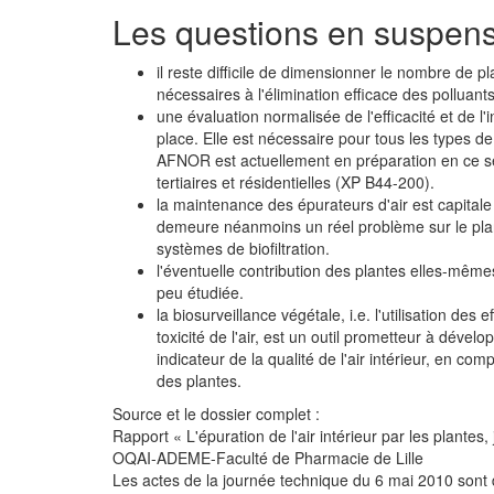
Les questions en suspen
il reste difficile de dimensionner le nombre de 
nécessaires à l'élimination efficace des polluant
une évaluation normalisée de l'efficacité et de 
place. Elle est nécessaire pour tous les types d
AFNOR est actuellement en préparation en ce se
tertiaires et résidentielles (XP B44-200).
la maintenance des épurateurs d'air est capitale 
demeure néanmoins un réel problème sur le pla
systèmes de biofiltration.
l'éventuelle contribution des plantes elles-même
peu étudiée.
la biosurveillance végétale, i.e. l'utilisation des
toxicité de l'air, est un outil prometteur à dévelo
indicateur de la qualité de l'air intérieur, en co
des plantes.
Source et le dossier complet :
Rapport « L'épuration de l'air intérieur par les plantes,
OQAI-ADEME-Faculté de Pharmacie de Lille
Les actes de la journée technique du 6 mai 2010 sont di