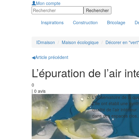
Mon compte
Inspirations
Construction
Bricolage
Dé
IDmaison
Maison écologique
Décorer en "vert
◀
Article précédent
L’épuration de l’air in
0
|
0
avis
L’Observatoire de la qua
Lille ont établi une syn
qualité de l’air intéri
dans des espaces clos