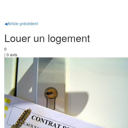
Toggl
naviga
◀
Article précédent
Louer un logement
0
|
0
avis