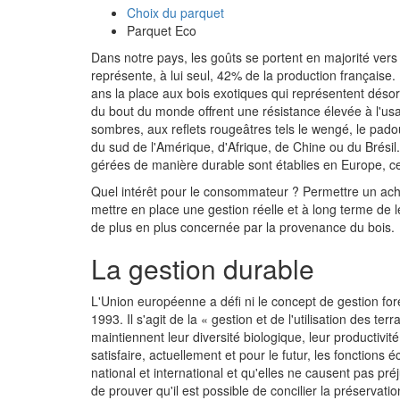
Choix du parquet
Parquet Eco
Dans notre pays, les goûts se portent en majorité ver
représente, à lui seul, 42% de la production française. 
ans la place aux bois exotiques qui représentent déso
du bout du monde offrent une résistance élevée à l'us
sombres, aux reflets rougeâtres tels le wengé, le pad
du sud de l'Amérique, d'Afrique, de Chine ou du Brésil. 
gérées de manière durable sont établies en Europe, ce
Quel intérêt pour le consommateur ? Permettre un achat
mettre en place une gestion réelle et à long terme de le
de plus en plus concernée par la provenance du bois.
La gestion durable
L'Union européenne a défi ni le concept de gestion for
1993. Il s'agit de la « gestion et de l'utilisation des te
maintiennent leur diversité biologique, leur productivité
satisfaire, actuellement et pour le futur, les fonctions
national et international et qu'elles ne causent pas préj
de prouver qu'il est possible de concilier la préservat