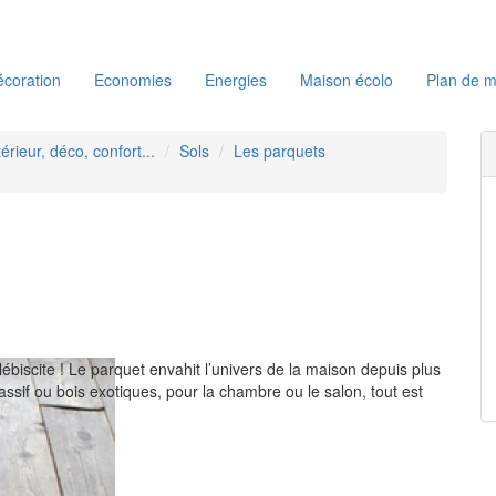
coration
Economies
Energies
Maison écolo
Plan de m
térieur, déco, confort...
Sols
Les parquets
ébiscite ! Le parquet envahit l’univers de la maison depuis plus
ssif ou bois exotiques, pour la chambre ou le salon, tout est