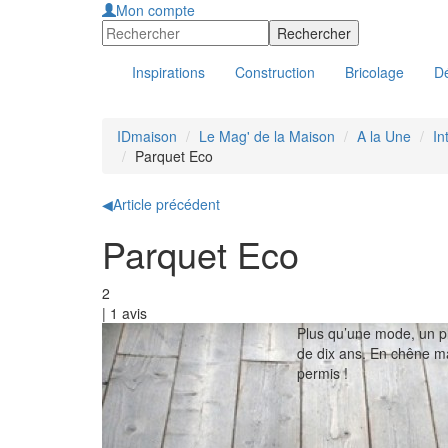
Mon compte
Inspirations
Construction
Bricolage
Dé
IDmaison
Le Mag' de la Maison
A la Une
In
Parquet Eco
◀
Article précédent
Parquet Eco
2
|
1
avis
Plus qu’une mode, un pl
de dix ans. En chêne ma
permis !