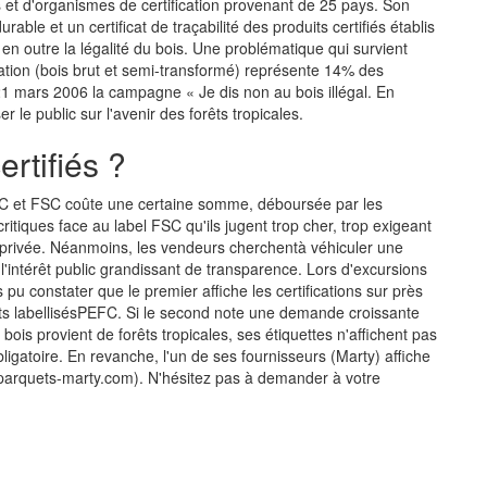
 et d'organismes de certification provenant de 25 pays. Son
rable et un certificat de traçabilité des produits certifiés établis
en outre la légalité du bois. Une problématique qui survient
rtation (bois brut et semi-transformé) représente 14% des
21 mars 2006 la campagne « Je dis non au bois illégal. En
er le public sur l'avenir des forêts tropicales.
rtifiés ?
PEFC et FSC coûte une certaine somme, déboursée par les
critiques face au label FSC qu'ils jugent trop cher, trop exigeant
e privée. Néanmoins, les vendeurs cherchentà véhiculer une
'intérêt public grandissant de transparence. Lors d'excursions
u constater que le premier affiche les certifications sur près
ts labellisésPEFC. Si le second note une demande croissante
bois provient de forêts tropicales, ses étiquettes n'affichent pas
bligatoire. En revanche, l'un de ses fournisseurs (Marty) affiche
arquets-marty.com). N'hésitez pas à demander à votre