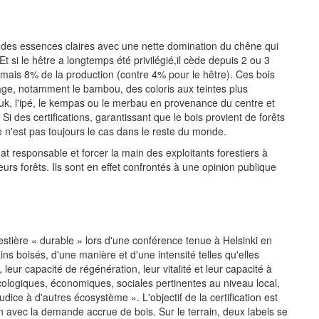
s des essences claires avec une nette domination du chêne qui
Et si le hêtre a longtemps été privilégié,il cède depuis 2 ou 3
rmais 8% de la production (contre 4% pour le hêtre). Ces bois
age, notamment le bambou, des coloris aux teintes plus
ouk, l'ipé, le kempas ou le merbau en provenance du centre et
Si des certifications, garantissant que le bois provient de forêts
 n'est pas toujours le cas dans le reste du monde.
 responsable et forcer la main des exploitants forestiers à
urs forêts. Ils sont en effet confrontés à une opinion publique
estière « durable » lors d'une conférence tenue à Helsinki en
rrains boisés, d'une manière et d'une intensité telles qu'elles
, leur capacité de régénération, leur vitalité et leur capacité à
 écologiques, économiques, sociales pertinentes au niveau local,
udice à d'autres écosystème ». L'objectif de la certification est
ion avec la demande accrue de bois. Sur le terrain, deux labels se