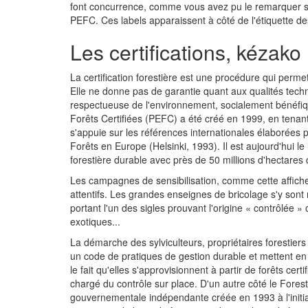
font concurrence, comme vous avez pu le remarquer su
PEFC. Ces labels apparaissent à côté de l'étiquette de
Les certifications, kézako
La certification forestière est une procédure qui permet 
Elle ne donne pas de garantie quant aux qualités tech
respectueuse de l'environnement, socialement bénéf
Forêts Certifiées (PEFC) a été créé en 1999, en tenan
s'appuie sur les références internationales élaborées p
Forêts en Europe (Helsinki, 1993). Il est aujourd'hui l
forestière durable avec près de 50 millions d'hectares d
Les campagnes de sensibilisation, comme cette affi
attentifs. Les grandes enseignes de bricolage s'y son
portant l'un des sigles prouvant l'origine « contrôlée » 
exotiques...
La démarche des sylviculteurs, propriétaires forestiers 
un code de pratiques de gestion durable et mettent en
le fait qu'elles s'approvisionnent à partir de forêts c
chargé du contrôle sur place. D'un autre côté le Fore
gouvernementale indépendante créée en 1993 à l'initia