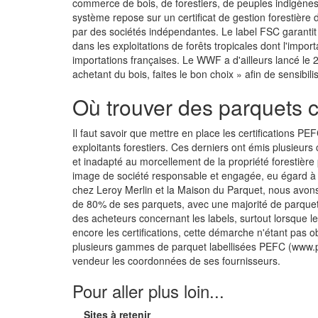
commerce de bois, de forestiers, de peuples indigènes
système repose sur un certificat de gestion forestière du
par des sociétés indépendantes. Le label FSC garantit 
dans les exploitations de forêts tropicales dont l'impo
importations françaises. Le WWF a d'ailleurs lancé le 
achetant du bois, faites le bon choix » afin de sensibilis
Où trouver des parquets ce
Il faut savoir que mettre en place les certifications 
exploitants forestiers. Ces derniers ont émis plusieurs 
et inadapté au morcellement de la propriété forestièr
image de société responsable et engagée, eu égard à l
chez Leroy Merlin et la Maison du Parquet, nous avons p
de 80% de ses parquets, avec une majorité de parque
des acheteurs concernant les labels, surtout lorsque le 
encore les certifications, cette démarche n'étant pas o
plusieurs gammes de parquet labellisées PEFC (www.p
vendeur les coordonnées de ses fournisseurs.
Pour aller plus loin...
Sites à retenir