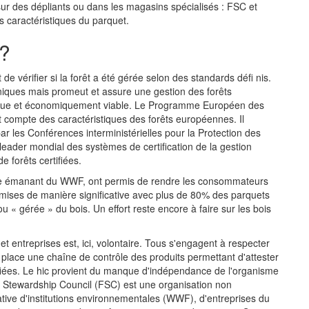
r des dépliants ou dans les magasins spécialisés : FSC et
s caractéristiques du parquet.
 ?
de vérifier si la forêt a été gérée selon des standards défi nis.
niques mais promeut et assure une gestion des forêts
ique et économiquement viable. Le Programme Européen des
t compte des caractéristiques des forêts européennes. Il
ar les Conférences interministérielles pour la Protection des
e leader mondial des systèmes de certification de la gestion
e forêts certifiées.
che émanant du WWF, ont permis de rendre les consommateurs
t mises de manière significative avec plus de 80% des parquets
ou « gérée » du bois. Un effort reste encore à faire sur les bois
et entreprises est, ici, volontaire. Tous s'engagent à respecter
 place une chaîne de contrôle des produits permettant d'attester
ertifiées. Le hic provient du manque d'indépendance de l'organisme
st Stewardship Council (FSC) est une organisation non
tive d'institutions environnementales (WWF), d'entreprises du