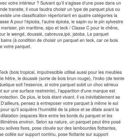
avec votre intérieur ? Suivant qu'il s'agisse d'une pose dans un
nde transite, il vous faudra choisir un type de parquet plus ou
 existe une classification répertoriant en quatre catégories la
asse A pour l'épicéa, l'aulne épicéa, le sapin ou le pin sylvestre
merisier, pin maritime, sipo et teck / Classe C pour le chêne,
our le wengé, doussié, cabreuva,ipé, jatoba. Le parquet
bains (à condition de choisir un parquet en teck, car ce bois
de votre parquet.
eck (bois tropical, imputrescible utilisé aussi pour les meubles
 le hêtre, le doussiè (sorte de bois brun-rouge), l'iroko (de teinte
uelque soit l'essence, si votre parquet subit un choc sérieux
 sur une surface restreinte), l'apparition d'une marque est
otection. De plus, le bois étant vivant, il va inévitablement se
. D'ailleurs, pensez à entreposer votre parquet à même le sol
ur qu'il acquière l'humidité de la pièce et se dilate avant la
dilatation (espaces libre entre les bords du parquet et les
millimètres environ. Selon sa nature, un parquet peut être posé
u solives fixes, pose clouée sur des lambourdes flottantes,
 collée sur support continu, pose flottante sur support