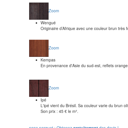
Zoom
Wengué
Originaire d’Afrique avec une couleur brun très fo
Zoom
Kempas
En provenance d'Asie du sud-est, reflets orange 
Zoom
Ipé
L'ipé vient du Brésil. Sa couleur varie du brun o
Son prix : 45 € le m².
pose parquet : Obtenez
gratuitement
des devis !