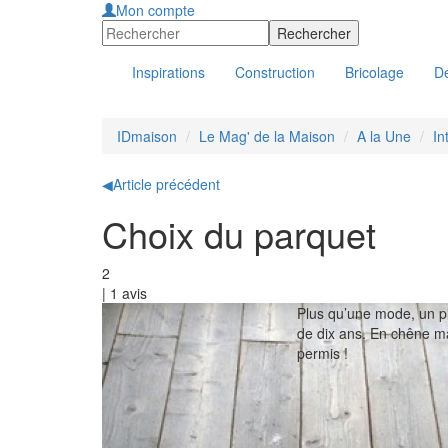
Mon compte
Inspirations
Construction
Bricolage
Dé
IDmaison
Le Mag' de la Maison
A la Une
In
◀
Article précédent
Choix du parquet
2
|
1
avis
Plus qu’une mode, un pl
de dix ans. En chêne ma
permis !