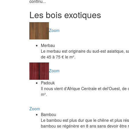
continu...
Les bois exotiques
Zoom
Merbau
Le merbau est originaire du sud-est asiatique, s
de 45 à 75 € le m².
Zoom
Padouk
Il nous vient d'Afrique Centrale et del'Ouest, de 
m².
Zoom
Bambou
Le bambou est plus dur que le chêne et plus rési
bambou se régénère en 8 ans sans devoir être r