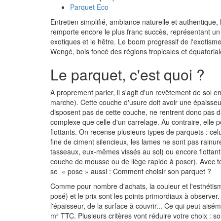
Parquet Eco
Entretien simplifié, ambiance naturelle et authentique
remporte encore le plus franc succès, représentant un 
exotiques et le hêtre. Le boom progressif de l'exotis
Wengé, bois foncé des régions tropicales et équatorial
Le parquet, c'est quoi ?
A proprement parler, il s'agit d'un revêtement de sol e
marche). Cette couche d'usure doit avoir une épaisseur 
disposent pas de cette couche, ne rentrent donc pas d
complexe que celle d'un carrelage. Au contraire, elle p
flottants. On recense plusieurs types de parquets : cel
fine de ciment silencieux, les lames ne sont pas rainu
tasseaux, eux-mêmes vissés au sol) ou encore flottant 
couche de mousse ou de liège rapide à poser). Avec to
se « pose » aussi : Comment choisir son parquet ?
Comme pour nombre d'achats, la couleur et l'esthétisme
posé) et le prix sont les points primordiaux à observer
l'épaisseur, de la surface à couvrir... Ce qui peut aisé
m² TTC. Plusieurs critères vont réduire votre choix : 