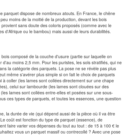
, le parquet dispose de nombreux atouts. En France, le chêne
peu moins de la moitié de la production, devant les bois
me provient sans doute des coloris proposés (comme avec le
es d'Afrique ou le bambou) mais aussi de leurs durabilités.
n bois composé de la couche d'usure (partie sur laquelle on
d'au moins 2,5 mm. Pour les puristes, les sols stratifiés, qui ne
ans la catégorie des parquets. La pose ne se révèle pas plus
eut même s'avérer plus simple si on fait le choix de parquets
ui à coller (les lames sont collées directement sur une chape
rées), celui sur lambourde (les lames sont clouées sur des
(les lames sont collées entre-elles et posées sur une sous-
us ces types de parquets, et toutes les essences, une question
, la durée de vie (qui dépend aussi de la pièce où il va être
. Le coût est fonction du type de parquet (essence), de
ment faire varier vos dépenses du tout au tout : de 15 à 100 € le
souhaitez vous un parquet massif ou contrecollé ? Avec une pose