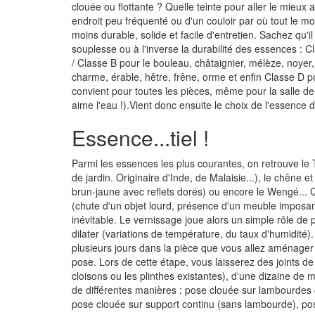
clouée ou flottante ? Quelle teinte pour aller le mieux 
endroit peu fréquenté ou d'un couloir par où tout le mo
moins durable, solide et facile d'entretien. Sachez qu'il
souplesse ou à l'inverse la durabilité des essences : Cl
/ Classe B pour le bouleau, châtaignier, mélèze, noyer, 
charme, érable, hêtre, frêne, orme et enfin Classe D p
convient pour toutes les pièces, même pour la salle de 
aime l'eau !).Vient donc ensuite le choix de l'essence 
Essence...tiel !
Parmi les essences les plus courantes, on retrouve le T
de jardin. Originaire d'Inde, de Malaisie...), le chêne et
brun-jaune avec reflets dorés) ou encore le Wengé... Q
(chute d'un objet lourd, présence d'un meuble imposant
inévitable. Le vernissage joue alors un simple rôle de pr
dilater (variations de température, du taux d'humidité)
plusieurs jours dans la pièce que vous allez aménager po
pose. Lors de cette étape, vous laisserez des joints de 
cloisons ou les plinthes existantes), d'une dizaine de 
de différentes manières : pose clouée sur lambourdes o
pose clouée sur support continu (sans lambourde), pose