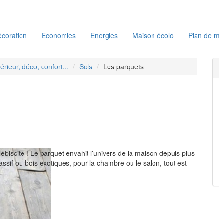
coration
Economies
Energies
Maison écolo
Plan de m
térieur, déco, confort...
Sols
Les parquets
ébiscite ! Le parquet envahit l’univers de la maison depuis plus
ssif ou bois exotiques, pour la chambre ou le salon, tout est