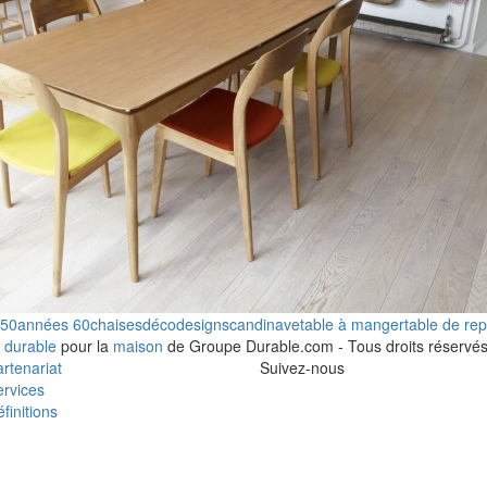
 50
années 60
chaises
déco
design
scandinave
table à manger
table de re
 durable
pour la
maison
de Groupe Durable.com - Tous droits réservés
rtenariat
Suivez-nous
rvices
finitions