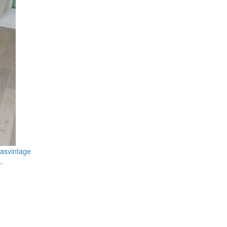
pas
vintage
.