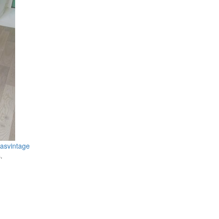
pas
vintage
.