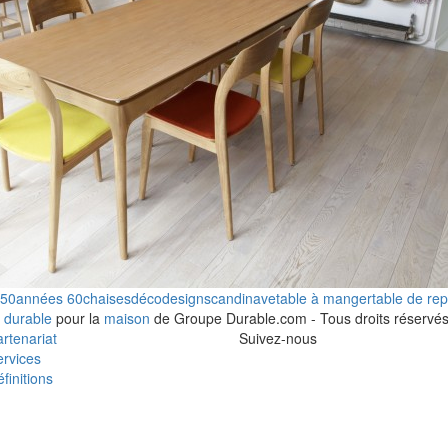
 50
années 60
chaises
déco
design
scandinave
table à manger
table de re
 durable
pour la
maison
de Groupe Durable.com - Tous droits réservés
rtenariat
Suivez-nous
rvices
finitions