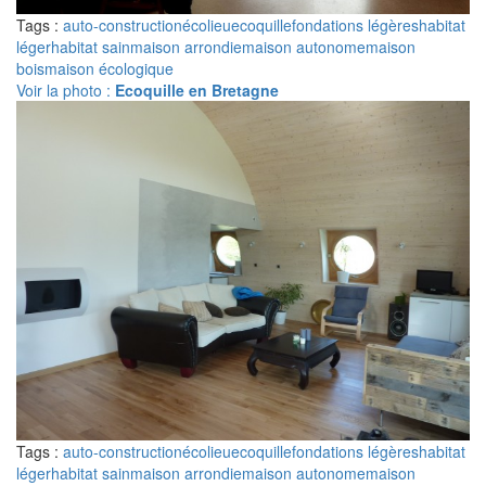
Tags :
auto-construction
écolieu
ecoquille
fondations légères
habitat
léger
habitat sain
maison arrondie
maison autonome
maison
bois
maison écologique
Voir la photo :
Ecoquille en Bretagne
Tags :
auto-construction
écolieu
ecoquille
fondations légères
habitat
léger
habitat sain
maison arrondie
maison autonome
maison