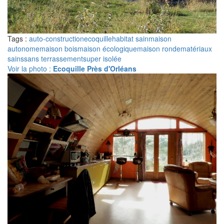
Tags :
auto-construction
ecoquille
habitat sain
maison
autonome
maison bois
maison écologique
maison ronde
matériaux
sains
sans terrassement
super isolée
Voir la photo :
Ecoquille Près d'Orléans