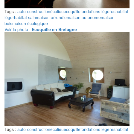
Tags :
auto-construction
écolieu
ecoquille
fondations légères
habitat
léger
habitat sain
maison arrondie
maison autonome
maison
bois
maison écologique
Voir la photo :
Ecoquille en Bretagne
Tags :
auto-construction
écolieu
ecoquille
fondations légères
habitat