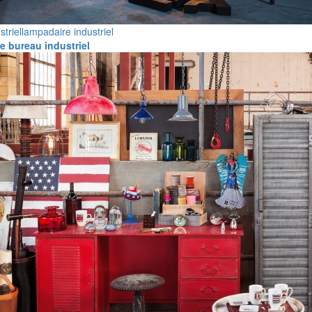
striel
lampadaire industriel
 bureau industriel