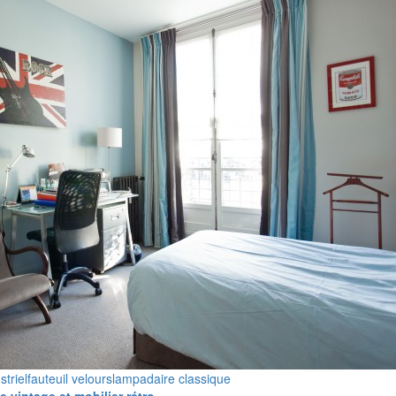
striel
fauteuil velours
lampadaire classique