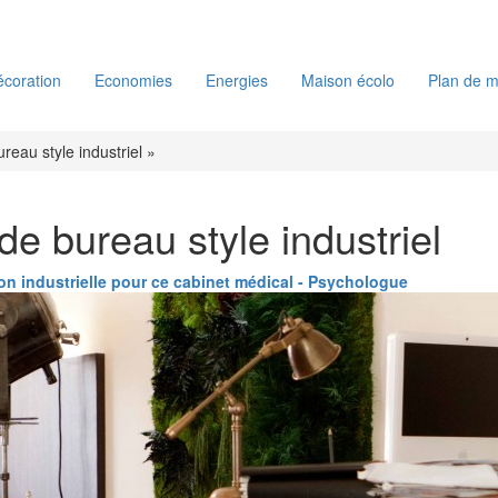
coration
Economies
Energies
Maison écolo
Plan de m
reau style industriel »
de bureau style industriel
on industrielle pour ce cabinet médical - Psychologue