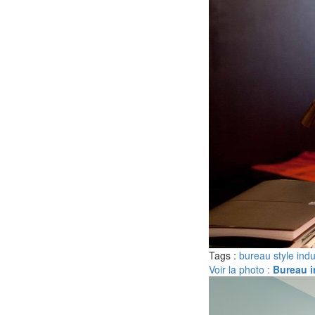
Tags :
bureau style indu
Voir la photo :
Bureau i