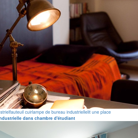
striel
fauteuil cuir
lampe de bureau industrielle
lit une place
ndustrielle dans chambre d'étudiant