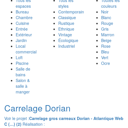
Tous les
Tous les
Toutes les
espaces
styles
couleurs
Bureau
Contemporain
Noir
Chambre
Classique
Blanc
Cuisine
Rustique
Rouge
Entrée
Ethnique
Gris
Extérieur
Vintage
Marron
Jardin
Écologique
Beige
Local
Industriel
Rose
commercial
Bleu
Loft
Vert
Piscine
Ocre
Salle de
bains
Salon &
salle à
manger
Carrelage Dorian
Voir le projet :
Carrelage gros carreaux Dorian - Atlantique Web
C (…) (2)
Réalisation :