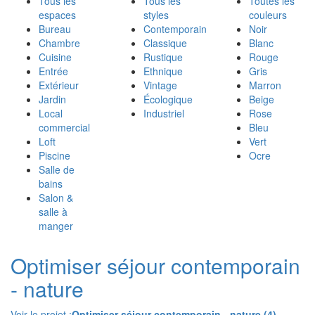
Tous les
Tous les
Toutes les
espaces
styles
couleurs
Bureau
Contemporain
Noir
Chambre
Classique
Blanc
Cuisine
Rustique
Rouge
Entrée
Ethnique
Gris
Extérieur
Vintage
Marron
Jardin
Écologique
Beige
Local
Industriel
Rose
commercial
Bleu
Loft
Vert
Piscine
Ocre
Salle de
bains
Salon &
salle à
manger
Optimiser séjour contemporain
- nature
Voir le projet :
Optimiser séjour contemporain - nature (4)