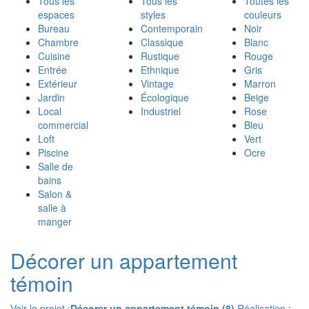
Tous les
Tous les
Toutes les
espaces
styles
couleurs
Bureau
Contemporain
Noir
Chambre
Classique
Blanc
Cuisine
Rustique
Rouge
Entrée
Ethnique
Gris
Extérieur
Vintage
Marron
Jardin
Écologique
Beige
Local
Industriel
Rose
commercial
Bleu
Loft
Vert
Piscine
Ocre
Salle de
bains
Salon &
salle à
manger
Décorer un appartement
témoin
Voir le projet :
Décorer un appartement témoin (8)
Réalisation :