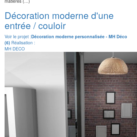
matières (…)
Décoration moderne d'une
entrée / couloir
Voir le projet :
Décoration moderne personnalisée - MH Déco
(6)
Réalisation :
MH DECO