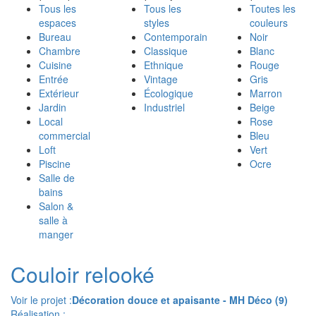
Tous les
Tous les
Toutes les
espaces
styles
couleurs
Bureau
Contemporain
Noir
Chambre
Classique
Blanc
Cuisine
Ethnique
Rouge
Entrée
Vintage
Gris
Extérieur
Écologique
Marron
Jardin
Industriel
Beige
Local
Rose
commercial
Bleu
Loft
Vert
Piscine
Ocre
Salle de
bains
Salon &
salle à
manger
Couloir relooké
Voir le projet :
Décoration douce et apaisante - MH Déco (9)
Réalisation :