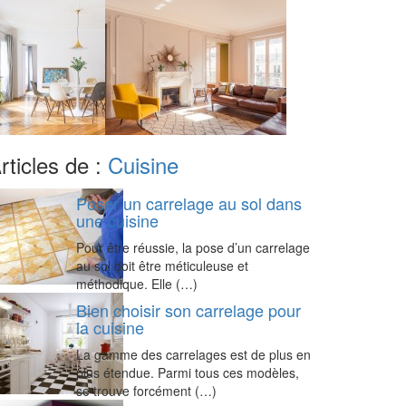
rticles de :
Cuisine
Poser un carrelage au sol dans
une cuisine
Pour être réussie, la pose d’un carrelage
au sol doit être méticuleuse et
méthodique. Elle (…)
Bien choisir son carrelage pour
la cuisine
La gamme des carrelages est de plus en
plus étendue. Parmi tous ces modèles,
se trouve forcément (…)