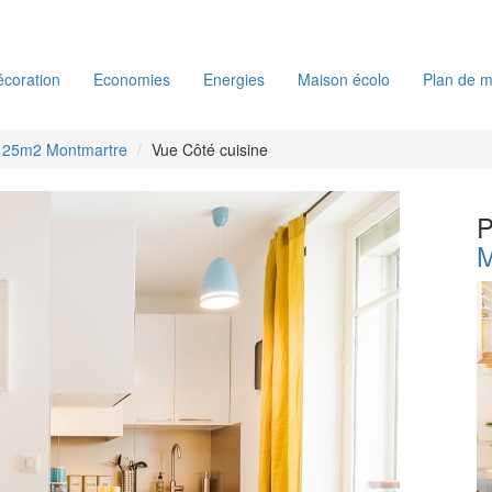
coration
Economies
Energies
Maison écolo
Plan de m
o 25m2 Montmartre
Vue Côté cuisine
P
M