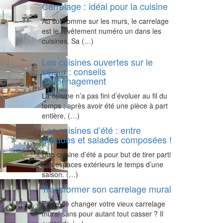
Carrelage : idéal pour la cuisine
Au sol comme sur les murs, le carrelage
est le revêtement numéro un dans les
cuisines. Sa (…)
Les cuisines ouvertes sur le
séjour : conseils
d’aménagement
La cuisine n’a pas fini d’évoluer au fil du
temps ; après avoir été une pièce à part
entière, (…)
Les cuisines d’été : entre
grillades et salades composées !
Une cuisine d’été a pour but de tirer parti
des espaces extérieurs le temps d’une
saison. (…)
Transformer son carrelage mural
Envie de changer votre vieux carrelage
mural sans pour autant tout casser ? Il