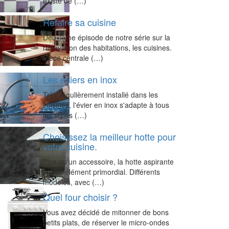
existe de (…)
Refaire sa cuisine
Deuxième épisode de notre série sur la
rénovation des habitations, les cuisines.
Pièce centrale (…)
Les éviers en inox
Très régulièrement installé dans les
cuisines, l'évier en inox s'adapte à tous
les styles (…)
Choisissez la meilleur hotte pour
votre cuisine.
Plus qu'un accessoire, la hotte aspirante
est un élément primordial. Différents
modèles, avec (…)
Quel four choisir ?
Vous avez décidé de mitonner de bons
petits plats, de réserver le micro-ondes