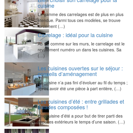
cuisine
La gamme des carrelages est de plus en plus
étendue. Parmi tous ces modèles, se trouve
forcément (…)
Carrelage : idéal pour la cuisine
Au sol comme sur les murs, le carrelage est le
revêtement numéro un dans les cuisines. Sa
(…)
Les cuisines ouvertes sur le séjour :
conseils d’aménagement
La cuisine n’a pas fini d’évoluer au fil du temps ;
après avoir été une pièce à part entière, (…)
Les cuisines d’été : entre grillades et
salades composées !
Une cuisine d’été a pour but de tirer parti des
espaces extérieurs le temps d’une saison. (…)