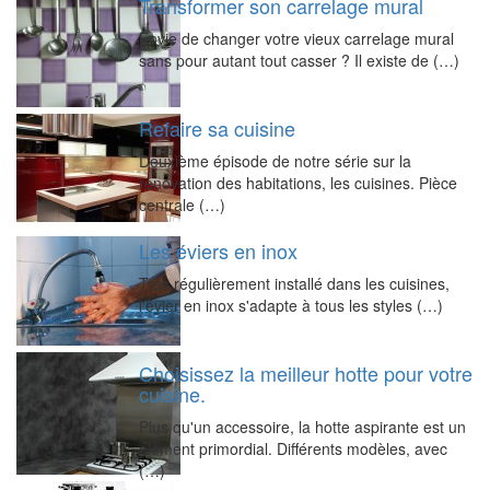
Transformer son carrelage mural
Envie de changer votre vieux carrelage mural
sans pour autant tout casser ? Il existe de (…)
Refaire sa cuisine
Deuxième épisode de notre série sur la
rénovation des habitations, les cuisines. Pièce
centrale (…)
Les éviers en inox
Très régulièrement installé dans les cuisines,
l'évier en inox s'adapte à tous les styles (…)
Choisissez la meilleur hotte pour votre
cuisine.
Plus qu'un accessoire, la hotte aspirante est un
élément primordial. Différents modèles, avec
(…)