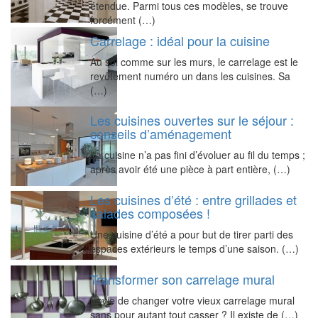
étendue. Parmi tous ces modèles, se trouve
forcément (…)
Carrelage : idéal pour la cuisine
Au sol comme sur les murs, le carrelage est le
revêtement numéro un dans les cuisines. Sa
(…)
Les cuisines ouvertes sur le séjour :
conseils d’aménagement
La cuisine n’a pas fini d’évoluer au fil du temps ;
après avoir été une pièce à part entière, (…)
Les cuisines d’été : entre grillades et
salades composées !
Une cuisine d’été a pour but de tirer parti des
espaces extérieurs le temps d’une saison. (…)
Transformer son carrelage mural
Envie de changer votre vieux carrelage mural
sans pour autant tout casser ? Il existe de (…)