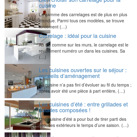
cuisine
La gamme des carrelages est de plus en plus
étendue. Parmi tous ces modèles, se trouve
forcément (…)
Carrelage : idéal pour la cuisine
Au sol comme sur les murs, le carrelage est le
revêtement numéro un dans les cuisines. Sa
(…)
Les cuisines ouvertes sur le séjour :
conseils d’aménagement
La cuisine n’a pas fini d’évoluer au fil du temps ;
après avoir été une pièce à part entière, (…)
Les cuisines d’été : entre grillades et
salades composées !
Une cuisine d’été a pour but de tirer parti des
espaces extérieurs le temps d’une saison. (…)