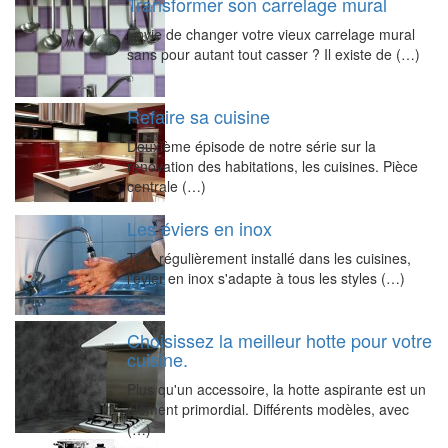
Transformer son carrelage mural
Envie de changer votre vieux carrelage mural
sans pour autant tout casser ? Il existe de (…)
Refaire sa cuisine
Deuxième épisode de notre série sur la
rénovation des habitations, les cuisines. Pièce
centrale (…)
Les éviers en inox
Très régulièrement installé dans les cuisines,
l'évier en inox s'adapte à tous les styles (…)
Choisissez la meilleur hotte pour votre
cuisine.
Plus qu'un accessoire, la hotte aspirante est un
élément primordial. Différents modèles, avec
(…)