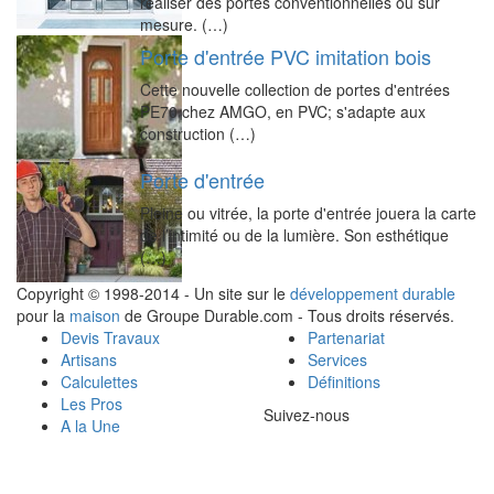
réaliser des portes conventionnelles ou sur
mesure. (…)
Porte d'entrée PVC imitation bois
Cette nouvelle collection de portes d'entrées
PE70 chez AMGO, en PVC; s'adapte aux
construction (…)
Porte d'entrée
Pleine ou vitrée, la porte d'entrée jouera la carte
de l’intimité ou de la lumière. Son esthétique
(…)
Copyright © 1998-2014 - Un site sur le
développement durable
pour la
maison
de Groupe Durable.com - Tous droits réservés.
Devis Travaux
Partenariat
Artisans
Services
Calculettes
Définitions
Les Pros
Suivez-nous
A la Une