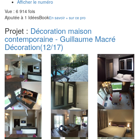
Afficher le numéro
Vue : 6 914 fois
Ajoutée à 1 IdéesBook
En savoir + sur ce pro
Projet :
Décoration maison
contemporaine - Guillaume Macré
Décoration
(12/17)