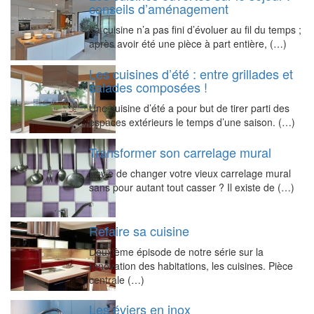
conseils d’aménagement
La cuisine n’a pas fini d’évoluer au fil du temps ;
après avoir été une pièce à part entière, (…)
Les cuisines d’été : entre grillades et
salades composées !
Une cuisine d’été a pour but de tirer parti des
espaces extérieurs le temps d’une saison. (…)
Transformer son carrelage mural
Envie de changer votre vieux carrelage mural
sans pour autant tout casser ? Il existe de (…)
Refaire sa cuisine
Deuxième épisode de notre série sur la
rénovation des habitations, les cuisines. Pièce
centrale (…)
Les éviers en inox