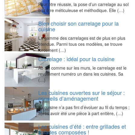
Pour être réussie, la pose d’un carrelage au sol
doit être méticuleuse et méthodique. Elle (…)
Bien choisir son carrelage pour la
cuisine
La gamme des carrelages est de plus en plus
étendue. Parmi tous ces modèles, se trouve
forcément (…)
Carrelage : idéal pour la cuisine
Au sol comme sur les murs, le carrelage est le
revêtement numéro un dans les cuisines. Sa
(…)
Les cuisines ouvertes sur le séjour :
conseils d’aménagement
La cuisine n’a pas fini d’évoluer au fil du temps ;
après avoir été une pièce à part entière, (…)
Les cuisines d’été : entre grillades et
salades composées !