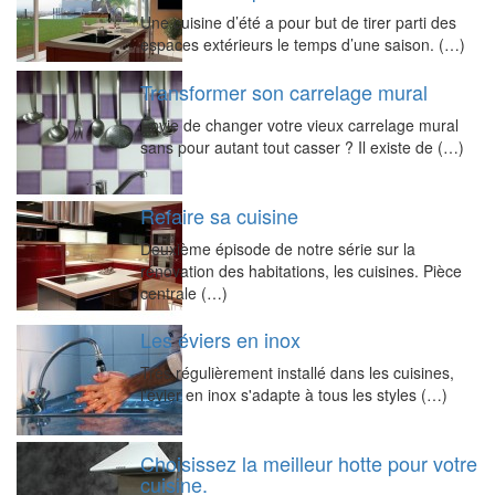
Une cuisine d’été a pour but de tirer parti des
espaces extérieurs le temps d’une saison. (…)
Transformer son carrelage mural
Envie de changer votre vieux carrelage mural
sans pour autant tout casser ? Il existe de (…)
Refaire sa cuisine
Deuxième épisode de notre série sur la
rénovation des habitations, les cuisines. Pièce
centrale (…)
Les éviers en inox
Très régulièrement installé dans les cuisines,
l'évier en inox s'adapte à tous les styles (…)
Choisissez la meilleur hotte pour votre
cuisine.