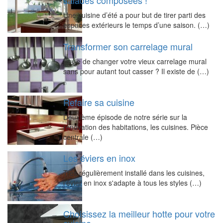
salades composées !
Une cuisine d’été a pour but de tirer parti des
espaces extérieurs le temps d’une saison. (…)
Transformer son carrelage mural
Envie de changer votre vieux carrelage mural
sans pour autant tout casser ? Il existe de (…)
Refaire sa cuisine
Deuxième épisode de notre série sur la
rénovation des habitations, les cuisines. Pièce
centrale (…)
Les éviers en inox
Très régulièrement installé dans les cuisines,
l'évier en inox s'adapte à tous les styles (…)
Choisissez la meilleur hotte pour votre