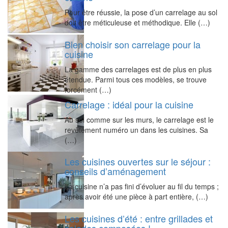
Pour être réussie, la pose d’un carrelage au sol
doit être méticuleuse et méthodique. Elle (…)
Bien choisir son carrelage pour la
cuisine
La gamme des carrelages est de plus en plus
étendue. Parmi tous ces modèles, se trouve
forcément (…)
Carrelage : idéal pour la cuisine
Au sol comme sur les murs, le carrelage est le
revêtement numéro un dans les cuisines. Sa
(…)
Les cuisines ouvertes sur le séjour :
conseils d’aménagement
La cuisine n’a pas fini d’évoluer au fil du temps ;
après avoir été une pièce à part entière, (…)
Les cuisines d’été : entre grillades et