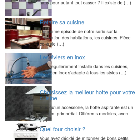
sans pour autant tout casser ? Il existe de (…)
Refaire sa cuisine
Deuxième épisode de notre série sur la
rénovation des habitations, les cuisines. Pièce
centrale (…)
Les éviers en inox
Très régulièrement installé dans les cuisines,
l'évier en inox s'adapte à tous les styles (…)
Choisissez la meilleur hotte pour votre
cuisine.
Plus qu'un accessoire, la hotte aspirante est un
élément primordial. Différents modèles, avec
(…)
Quel four choisir ?
Vous avez décidé de mitonner de bons petits