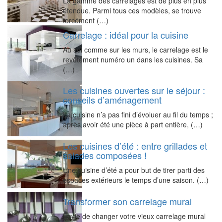
La gamme des carrelages est de plus en plus
étendue. Parmi tous ces modèles, se trouve
forcément (…)
Carrelage : idéal pour la cuisine
Au sol comme sur les murs, le carrelage est le
revêtement numéro un dans les cuisines. Sa
(…)
Les cuisines ouvertes sur le séjour :
conseils d’aménagement
La cuisine n’a pas fini d’évoluer au fil du temps ;
après avoir été une pièce à part entière, (…)
Les cuisines d’été : entre grillades et
salades composées !
Une cuisine d’été a pour but de tirer parti des
espaces extérieurs le temps d’une saison. (…)
Transformer son carrelage mural
Envie de changer votre vieux carrelage mural