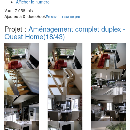
Afficher le numéro
Vue : 7 058 fois
Ajoutée à 0 IdéesBook
En savoir + sur ce pro
Projet :
Aménagement complet duplex -
Ouest Home
(18/43)